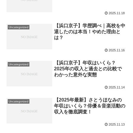
2025.11.18
【浜口京子】学歴調べ｜高校を中
Uncategorized
退したのは本当！やめた理由と
は？
2025.11.16
【浜口京子】年収はいくら？
Uncategorized
2025年の収入と過去との比較で
わかった意外な実態
2025.11.14
【2025年最新】さとうほなみの
Uncategorized
年収はいくら？俳優＆音楽活動の
収入を徹底調査！
2025.11.13