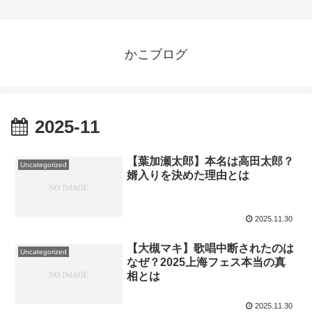
かこブログ
2025-11
【葉加瀬太郎】本名は高田太郎？
Uncategorized
婿入りを決めた理由とは
2025.11.30
【大槻マキ】歌唱中断されたのは
Uncategorized
なぜ？2025上海フェス本当の真
相とは
2025.11.30