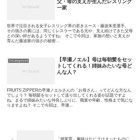
父・母の支えが生んだレスリング
一家
世界で注目される女子レスリング界の若きエース・藤波朱里選手。
その強さの裏には、同じくレスラーである兄や、支え続けてきた父母
との深い絆があるようですね。 そこで今回は、家族の想いと支えが
育んだ藤波家の強さの秘密...
【早瀬ノエル】母は毎朝髪をセッ
Uncategorized
トしてくれる！姉妹みたいな母ど
んな人？
FRUITS ZIPPERの早瀬ノエルさんの「お母さん」ってどんな方なん
でしょう？ 毎朝髪をセットして送り出してくれる姿が話題ですよ
ね。まるで姉妹みたいな仲良しぶりに、職業や年齢、性格まで気にな
りますよね？ そこで今回は、早瀬...
「畑芽育」趣味はなに？はまったものに