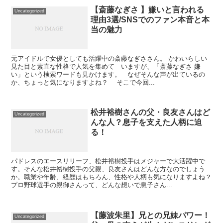
【斎藤なぎさ 】嫌いと言われる
Uncategorized
理由3選/SNSでのファン本音と本
当の魅力
元アイドルで女優としても活躍中の斎藤なぎささん。 かわいらしい
見た目と素直な性格で人気を集めて いますが、「斎藤なぎさ 嫌
い」という検索ワードも見かけます。 なぜそんな声が出ているの
か、ちょっと気になりますよね？ そこで今回...
松井裕樹さんの父・良友さんはど
Uncategorized
んな人？息子を支えた人柄に迫
る！
パドレスのエースリリーフ、松井裕樹投手はメジャーで大活躍中で
す。そんな松井裕樹投手の父親、良友さんはどんな方なのでしょう
か。職業や年齢、経歴はもちろん、性格や人柄も気になりますよね？
プロ野球選手の親御さんって、どんな想いで息子さん...
【藤波朱里】兄との兄妹パワー！
Uncategorized