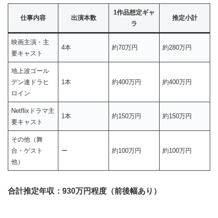
1作品想定ギャ
仕事内容
出演本数
推定小計
ラ
映画主演・主
4本
約70万円
約280万円
要キャスト
地上波ゴール
デン連ドラヒ
1本
約400万円
約400万円
ロイン
Netflixドラマ主
1本
約150万円
約150万円
要キャスト
その他（舞
台・ゲスト
ー
約100万円
約100万円
他）
合計推定年収：930万円程度（前後幅あり）