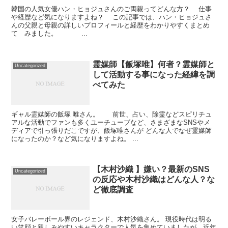
韓国の人気女優ハン・ヒョジュさんのご両親ってどんな方？ 仕事
や経歴など気になりますよね？ この記事では、ハン・ヒョジュさ
んの父親と母親の詳しいプロフィールと経歴をわかりやすくまとめ
て みました。 ...
霊媒師【飯塚唯】何者？霊媒師と
Uncategorized
して活動する事になった経緯を調
べてみた
ギャル霊媒師の飯塚 唯さん。 前世、占い、除霊などスピリチュ
アルな活動でファンも多くユーチューブなど、さまざまなSNSやメ
ディアで引っ張りだこですが、飯塚唯さんが どんな人でなぜ霊媒師
になったのか？など気になりますよね。 ...
【木村沙織 】嫌い？最新のSNS
Uncategorized
の反応や木村沙織はどんな人？な
ど徹底調査
女子バレーボール界のレジェンド、木村沙織さん。 現役時代は明る
い笑顔と親しみやすいキャラクターで人気を集めていましたが、近年