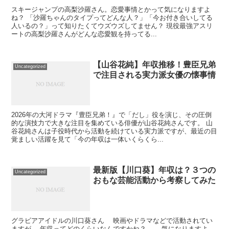
スキージャンプの高梨沙羅さん。恋愛事情とかって気になりますよ
ね？ 「沙羅ちゃんのタイプってどんな人？」「今お付き合いしてる
人いるの？」って知りたくてウズウズしてません？ 現役最強アスリ
ートの高梨沙羅さんがどんな恋愛観を持ってる...
【山谷花純】年収推移！豊臣兄弟
Uncategorized
で注目される実力派女優の懐事情
2026年の大河ドラマ『豊臣兄弟！』で「だし」役を演じ、その圧倒
的な演技力で大きな注目を集めている俳優が山谷花純さんです。 山
谷花純さんは子役時代から活動を続けている実力派ですが、最近の目
覚ましい活躍を見て「今の年収は一体いくらくら...
最新版【川口葵】年収は？３つの
Uncategorized
おもな芸能活動から考察してみた
グラビアアイドルの川口葵さん 映画やドラマなどで活動されてい
ますが 年収ってどのくらいなんですかね？ 気になりますよ