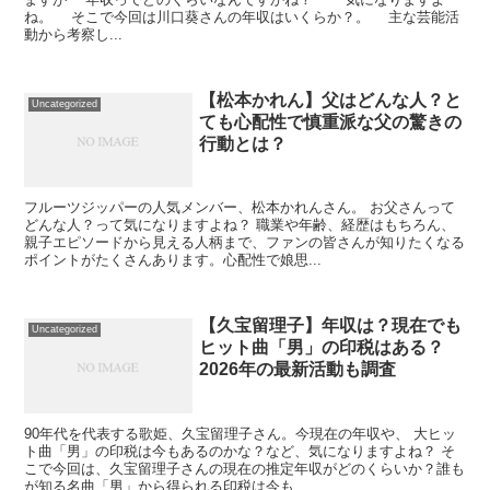
ね。 そこで今回は川口葵さんの年収はいくらか？。 主な芸能活
動から考察し...
【松本かれん】父はどんな人？と
Uncategorized
ても心配性で慎重派な父の驚きの
行動とは？
フルーツジッパーの人気メンバー、松本かれんさん。 お父さんって
どんな人？って気になりますよね？ 職業や年齢、経歴はもちろん、
親子エピソードから見える人柄まで、ファンの皆さんが知りたくなる
ポイントがたくさんあります。心配性で娘思...
【久宝留理子】年収は？現在でも
Uncategorized
ヒット曲「男」の印税はある？
2026年の最新活動も調査
90年代を代表する歌姫、久宝留理子さん。今現在の年収や、 大ヒッ
ト曲「男」の印税は今もあるのかな？など、気になりますよね？ そ
こで今回は、久宝留理子さんの現在の推定年収がどのくらいか？誰も
が知る名曲「男」から得られる印税は今も...