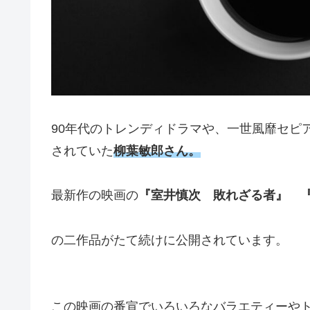
90年代のトレンディドラマや、一世風靡セピ
されていた
柳葉敏郎さん。
最新作の映画の
『室井慎次 敗れざる者』 
の二作品がたて続けに公開されています。
この映画の番宣でいろいろなバラエティーや