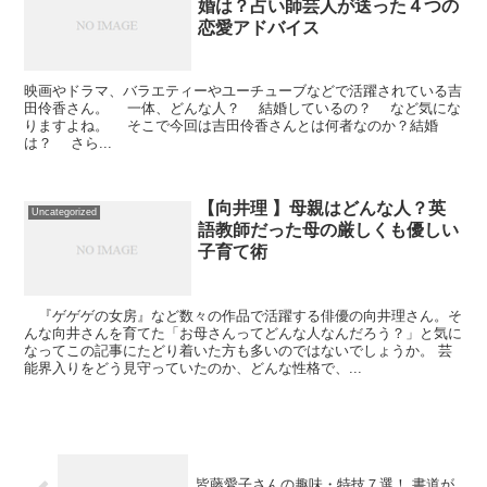
婚は？占い師芸人が送った４つの
恋愛アドバイス
映画やドラマ、バラエティーやユーチューブなどで活躍されている吉
田伶香さん。 一体、どんな人？ 結婚しているの？ など気にな
りますよね。 そこで今回は吉田伶香さんとは何者なのか？結婚
は？ さら...
【向井理 】母親はどんな人？英
Uncategorized
語教師だった母の厳しくも優しい
子育て術
『ゲゲゲの女房』など数々の作品で活躍する俳優の向井理さん。そ
んな向井さんを育てた「お母さんってどんな人なんだろう？」と気に
なってこの記事にたどり着いた方も多いのではないでしょうか。 芸
能界入りをどう見守っていたのか、どんな性格で、...
皆藤愛子さんの趣味・特技７選！ 書道が