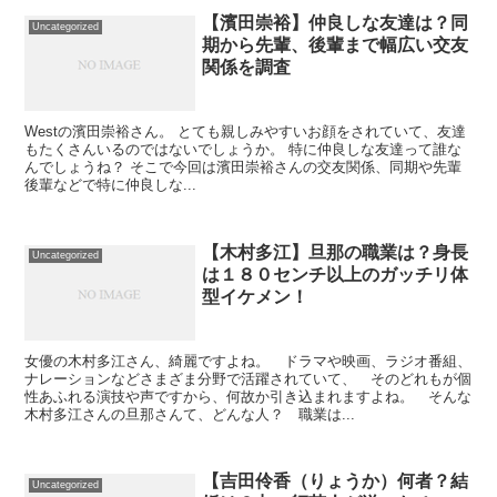
【濱田崇裕】仲良しな友達は？同
Uncategorized
期から先輩、後輩まで幅広い交友
関係を調査
Westの濱田崇裕さん。 とても親しみやすいお顔をされていて、友達
もたくさんいるのではないでしょうか。 特に仲良しな友達って誰な
んでしょうね？ そこで今回は濱田崇裕さんの交友関係、同期や先輩
後輩などで特に仲良しな...
【木村多江】旦那の職業は？身長
Uncategorized
は１８０センチ以上のガッチリ体
型イケメン！
女優の木村多江さん、綺麗ですよね。 ドラマや映画、ラジオ番組、
ナレーションなどさまざま分野で活躍されていて、 そのどれもが個
性あふれる演技や声ですから、何故か引き込まれますよね。 そんな
木村多江さんの旦那さんて、どんな人？ 職業は...
【吉田伶香（りょうか）何者？結
Uncategorized