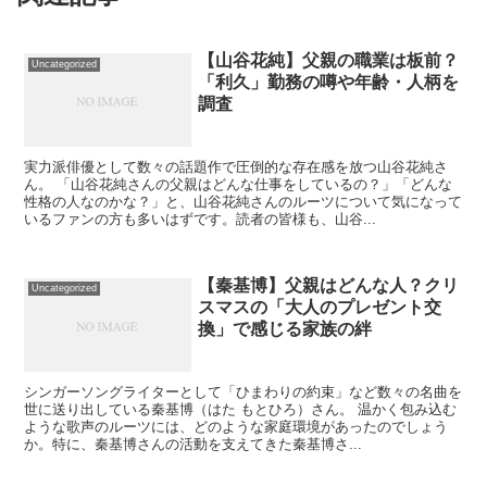
【山谷花純】父親の職業は板前？
Uncategorized
「利久」勤務の噂や年齢・人柄を
調査
実力派俳優として数々の話題作で圧倒的な存在感を放つ山谷花純さ
ん。 「山谷花純さんの父親はどんな仕事をしているの？」「どんな
性格の人なのかな？」と、山谷花純さんのルーツについて気になって
いるファンの方も多いはずです。読者の皆様も、山谷...
【秦基博】父親はどんな人？クリ
Uncategorized
スマスの「大人のプレゼント交
換」で感じる家族の絆
シンガーソングライターとして「ひまわりの約束」など数々の名曲を
世に送り出している秦基博（はた もとひろ）さん。 温かく包み込む
ような歌声のルーツには、どのような家庭環境があったのでしょう
か。特に、秦基博さんの活動を支えてきた秦基博さ...