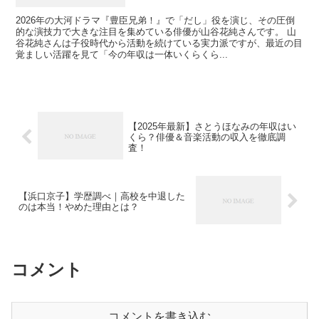
2026年の大河ドラマ『豊臣兄弟！』で「だし」役を演じ、その圧倒
的な演技力で大きな注目を集めている俳優が山谷花純さんです。 山
谷花純さんは子役時代から活動を続けている実力派ですが、最近の目
覚ましい活躍を見て「今の年収は一体いくらくら...
【2025年最新】さとうほなみの年収はい
くら？俳優＆音楽活動の収入を徹底調
査！
【浜口京子】学歴調べ｜高校を中退した
のは本当！やめた理由とは？
コメント
コメントを書き込む