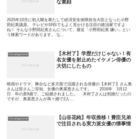
な素顔
2025年10月に初入閣を果たして経済安全保障担当大臣となった小野
田紀美議員。 テレビやSNSでもよく見かける注目の政治家ですよ
ね！ そんな小野田紀美さんについて、最近「小野田紀美 嫌い」とい
う検索ワードがあります。 な...
【木村了】学歴だけじゃない！有
Uncategorized
名女優を射止めたイケメン俳優の
大切にしたもの
映画やドラマ、舞台など多方面で活躍される俳優の【木村了】さん奥
さんは皆さんご存知、女優の奥菜恵さんです。 2016年 3月12
日 年の差9歳で、ご結婚されました。 木村了さんは初婚だったの
ですが、奥菜恵さんが再々婚で2人...
【山谷花純】年収推移！豊臣兄弟
Uncategorized
で注目される実力派女優の懐事情