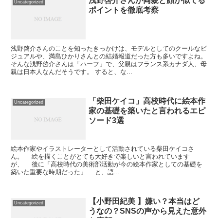
浅野啓介さんが両親と顔が似てる
Uncategorized
ポイントを徹底考察
浅野啓介さんのことを知ったきっかけは、モデルとしてのクールなビ
ジュアルや、満島ひかりさんとの結婚報道だった方も多いですよね。
そんな浅野啓介さんは「ハーフ」で、父親はフランス系カナダ人、母
親は日本人なんだそうです。 すると、な...
「柴田ケイコ」高校時代に絵本作
Uncategorized
家の基礎を築いたと言われるエピ
ソード3選
絵本作家やイラストレーターとして活動されている柴田ケイコさ
ん。 絵を描くことがとても大好きで楽しいと言われています
が、 後に「高校時代の美術部活動が今の絵本作家としての基礎を
築いた重要な時期だった」 と、語...
【小野田紀美 】嫌い？本当はど
Uncategorized
うなの？SNSの声から見えた意外