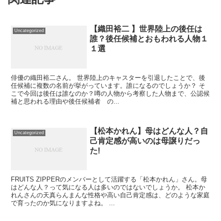
【織田裕二 】世界陸上の後任は
Uncategorized
誰？後任候補とおもわれる人物１
１選
俳優の織田裕二さん。 世界陸上のキャスターを引退したことで、後
任候補に複数の名前が挙がっています。誰になるのでしょうか？ そ
こで今回は後任は誰なのか？噂の人物から考察した人物まで、公認候
補と思われる理由や後任候補者 の...
【松本かれん】母はどんな人？自
Uncategorized
己肯定感が高いのは母譲りだっ
た!
FRUITS ZIPPERのメンバーとして活躍する「松本かれん」さん。母
はどんな人？って気になる人は多いのではないでしょうか。 松本か
れんさんの天真らんまんな性格や高い自己肯定感は、どのような家庭
で育ったのか気になりますよね。 ...