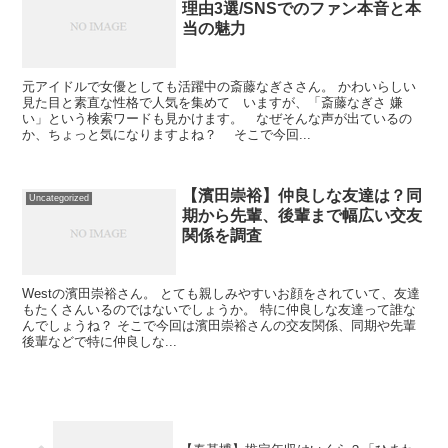
理由3選/SNSでのファン本音と本
当の魅力
元アイドルで女優としても活躍中の斎藤なぎささん。 かわいらしい
見た目と素直な性格で人気を集めて いますが、「斎藤なぎさ 嫌
い」という検索ワードも見かけます。 なぜそんな声が出ているの
か、ちょっと気になりますよね？ そこで今回...
【濱田崇裕】仲良しな友達は？同
Uncategorized
期から先輩、後輩まで幅広い交友
関係を調査
Westの濱田崇裕さん。 とても親しみやすいお顔をされていて、友達
もたくさんいるのではないでしょうか。 特に仲良しな友達って誰な
んでしょうね？ そこで今回は濱田崇裕さんの交友関係、同期や先輩
後輩などで特に仲良しな...