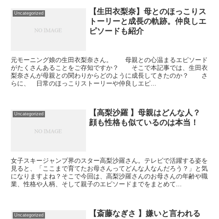
【生田衣梨奈】母とのほっこりス
Uncategorized
トーリーと成長の軌跡。仲良しエ
ピソードも紹介
元モーニング娘の生田衣梨奈さん。 母親との心温まるエピソード
がたくさんあることをご存知ですか？ そこで本記事では、生田衣
梨奈さんが母親との関わりからどのように成長してきたのか？ さ
らに、 日常のほっこりストーリーや仲良しエピ...
【高梨沙羅 】母親はどんな人？
Uncategorized
顔も性格も似ているのは本当！
女子スキージャンプ界のスター高梨沙羅さん。テレビで活躍する姿を
見ると、「ここまで育てたお母さんってどんな人なんだろう？」と気
になりますよね？そこで今回は、高梨沙羅さんのお母さんの年齢や職
業、性格や人柄、そして親子のエピソードまでをまとめて...
【斎藤なぎさ 】嫌いと言われる
Uncategorized