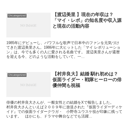
【渡辺美里 】現在の年収は？
Uncategorized
「マイ・レボ」の知名度や収入源
と現在の活動内容
1985年にデビューし、パワフルな歌声で日本中のファンを元気づけ
てきた渡辺美里さん。1986年に大ヒットした「マイ レボリューショ
ン」は、今でも多くの人に愛される名曲です。 渡辺美里さんが還暦
を迎える今、どのような活動をしていて、一...
【村井良大】結婚 馴れ初めは？
Uncategorized
仮面ライダー・戦隊ヒーローの俳
優仲間も祝福
俳優の村井良大さんが、一般女性との結婚をXで報告しました。
村井良大さんといえば２００９年に放送された『仮面ライダーディケ
イド』での仮面ライダークウガ・ 小野寺ユウスケ役が印象に残って
います。 ほかにも、ドラマや舞台などでも活躍...