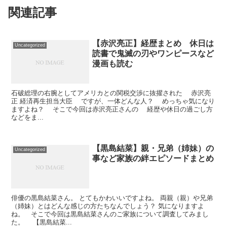
関連記事
【赤沢亮正】経歴まとめ 休日は
Uncategorized
読書で鬼滅の刃やワンピースなど
漫画も読む
石破総理の右腕としてアメリカとの関税交渉に抜擢された 赤沢亮
正 経済再生担当大臣 ですが、一体どんな人？ めっちゃ気になり
ますよね？ そこで今回は赤沢亮正さんの 経歴や休日の過ごし方
などをま...
【黒島結菜】親・兄弟（姉妹）の
Uncategorized
事など家族の絆エピソードまとめ
俳優の黒島結菜さん。 とてもかわいいですよね。 両親（親）や兄弟
（姉妹）とはどんな感じの方たちなんでしょう？ 気になりますよ
ね。 そこで今回は黒島結菜さんのご家族について調査してみまし
た。 【黒島結菜...