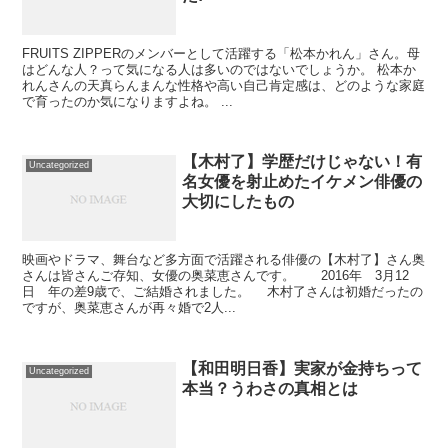
FRUITS ZIPPERのメンバーとして活躍する「松本かれん」さん。母
はどんな人？って気になる人は多いのではないでしょうか。 松本か
れんさんの天真らんまんな性格や高い自己肯定感は、どのような家庭
で育ったのか気になりますよね。 ...
【木村了】学歴だけじゃない！有
Uncategorized
名女優を射止めたイケメン俳優の
大切にしたもの
映画やドラマ、舞台など多方面で活躍される俳優の【木村了】さん奥
さんは皆さんご存知、女優の奥菜恵さんです。 2016年 3月12
日 年の差9歳で、ご結婚されました。 木村了さんは初婚だったの
ですが、奥菜恵さんが再々婚で2人...
【和田明日香】実家が金持ちって
Uncategorized
本当？うわさの真相とは