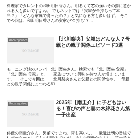
料理家でタレントの和田明日香さん。明るくて芯の強いその姿に惹か
れる人も多いですよね。 でもネットでは「実家が金持ちって本
当？」「どんな家庭で育ったの？」と気になる方も多いはず。 そこ
で今回は、和田明日香さんの実家が“金持ち”？...
【北川梨央】父親はどんな人？母
Uncategorized
親との親子関係エピソード3選
モーニング娘のメンバー北川梨央さん。検索でも「北川梨央 父親」
「北川梨央 母親」と、 家族について興味を持つ人が増えていま
す。 そこで今回は、 北川梨央さんと父親との関係性や、 母親
との親子関係にまつわる印...
2025年【南圭介】に子どもはい
Uncategorized
る！喜びの声と妻の木綿花さん第
一子出産
俳優の南圭介さん。男前ですよね、背も高いし。 最近は朝の番組で
レポーターとしてもお馴染みですが、そんな南圭介さんに 第一子と