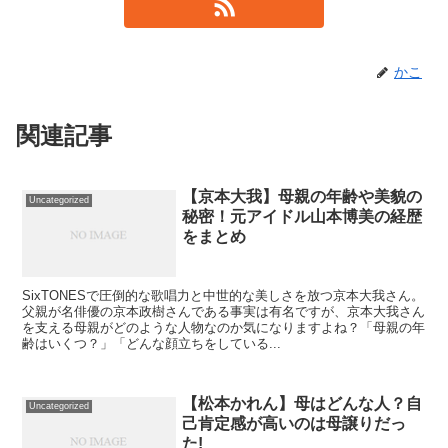
かこ
関連記事
【京本大我】母親の年齢や美貌の
Uncategorized
秘密！元アイドル山本博美の経歴
をまとめ
SixTONESで圧倒的な歌唱力と中世的な美しさを放つ京本大我さん。
父親が名俳優の京本政樹さんである事実は有名ですが、京本大我さん
を支える母親がどのような人物なのか気になりますよね？「母親の年
齢はいくつ？」「どんな顔立ちをしている...
【松本かれん】母はどんな人？自
Uncategorized
己肯定感が高いのは母譲りだっ
た!